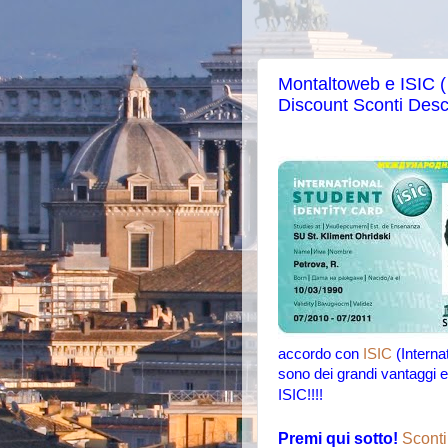
Montaltoweb e ISIC ( 
Discount Sconti Des
accordo con
ISIC
(Interna
sono dei grandi vantaggi ed
ISIC!!!!
Premi qui sotto!
Sconti