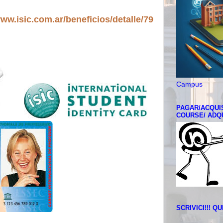
www.isic.com.ar/beneficios/detalle/79
Campus
PAGAR/ACQUI
COURSE/ ADQ
SCRIVICI!!! 