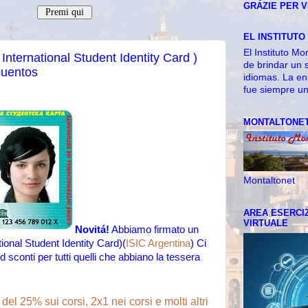
GRAZIE PER V
EL INSTITUTO
El Instituto Mo
International Student Identity Card )
de brindar un 
cuentos
idiomas. La en
fue siempre un
MONTALTONET
Montaltonet
AREA ESERCIZ
VIRTUALE
Novitá!
Abbiamo firmato un
tional Student Identity Card)(
ISIC Argentina
) Ci
 sconti per tutti quelli che abbiano la tessera
 del 25% sui corsi, 2x1 nei corsi e molti altri