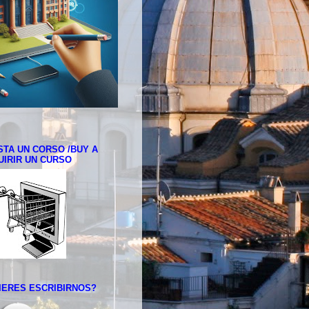
STA UN CORSO /BUY A
UIRIR UN CURSO
QUIERES ESCRIBIRNOS?