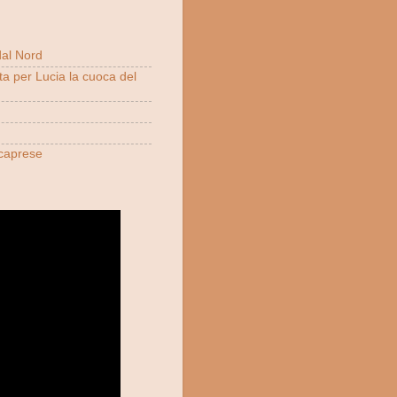
dal Nord
ta per Lucia la cuoca del
 caprese