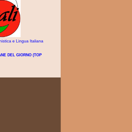
anistica e Lingua Italiana
IANE DEL GIORNO (TOP