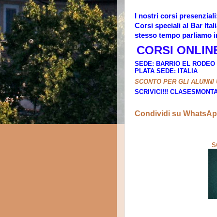
I nostri corsi presenzia
Corsi speciali al Bar Ital
stesso tempo parliamo i
CORSI ONLINE
SEDE: BARRIO EL RODEO 
PLATA SEDE: ITALIA
SCONTO PER GLI ALUNNI 
SCRIVICI!!! CLASESMO
Condividi su WhatsA
S