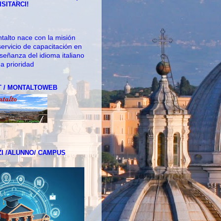
ISITARCI!
ntalto nace con la misión
servicio de capacitación en
señanza del idioma italiano
a prioridad
 / MONTALTOWEB
I /ALUNNO/ CAMPUS