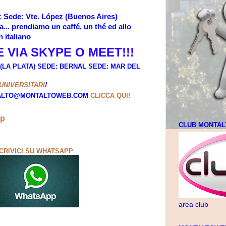
li: Sede: Vte. López (Buenos Aires)
ia... prendiamo un caffé, un thé ed allo
n italiano
 VIA SKYPE O MEET!!!
(LA PLATA) SEDE: BERNAL SEDE: MAR DEL
UNIVERSITARI
!
NTALTO@MONTALTOWEB.COM
CLICCA QUI!
pp
CLUB MONTA
CRIVICI SU WHATSAPP
area club