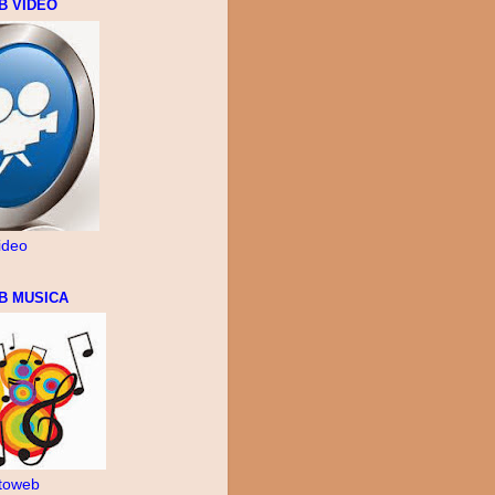
B VIDEO
ideo
B MUSICA
toweb